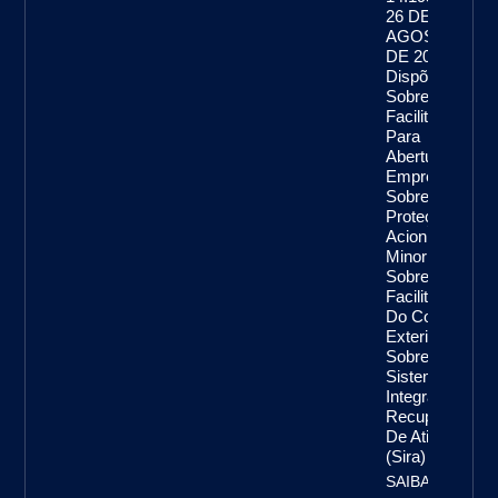
26 DE
AGOSTO
DE 2021
Dispõe
Sobre A
Facilitação
Para
Abertura De
Empresas,
Sobre A
Proteção De
Acionistas
Minoritários,
Sobre A
Facilitação
Do Comércio
Exterior,
Sobre O
Sistema
Integrado De
Recuperação
De Ativos
(Sira)
SAIBA