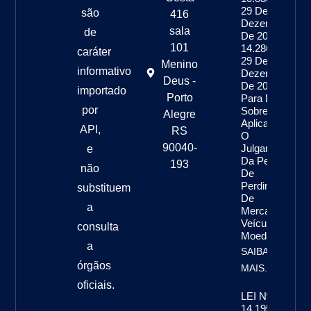
29 De
são
416
Dezembro
sala
de
De 2003, E
101
14.286, De
caráter
29 De
Menino
informativo
Dezembro
Deus -
De 2021,
importado
Porto
Para Dispor
por
Sobre A
Alegre
Aplicação E
API,
RS
O
90040-
Julgamento
e
Da Pena
193
não
De
Perdimento
substituem
De
a
Mercadoria,
Veículo E
consulta
Moeda
a
SAIBA
órgãos
MAIS...
oficiais.
LEI Nº
14.195, DE