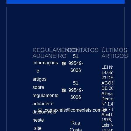
REGULAMENTO
CONTATOS
ÚLTIMOS
ADUANEIRO
ARTIGOS
51
Informações
99549-
LEI Nº
6006
e
14.651, DE
23 DE
artigos
AGOSTO
51
sobre
DE 2023 –
99549-
Altera O
regulamento
6006
Decreto-Lei
aduaneiro
Nº 1.455,
De 7 De
comexleis@comexleis.com.br
disponíveis
Abril De
1976, As
neste
Rua
Leis Nºs
site
Costa
10.833, De