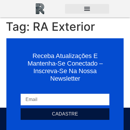
Tag:
RA Exterior
Receba Atualizações E
Mantenha-Se Conectado –
Inscreva-Se Na Nossa
Newsletter
CADASTRE