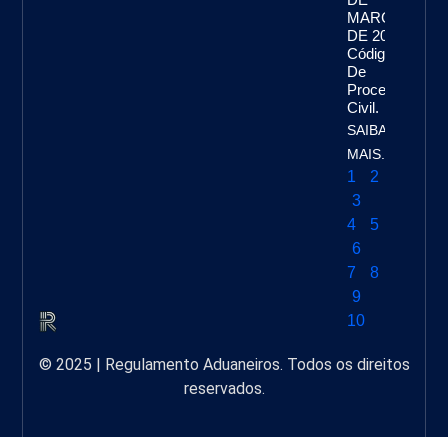
MARÇO
DE 2015.
Código
De
Processo
Civil.
SAIBA
MAIS...
1
2
3
4
5
6
7
8
9
10
© 2025 | Regulamento Aduaneiros. Todos os direitos
reservados.