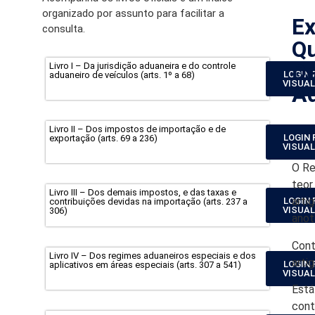
organizado por assunto para facilitar a
E
consulta.
Qu
D
Livro I – Da jurisdição aduaneira e do controle
LOGIN 
aduaneiro de veículos (arts. 1º a 68)
VISUAL
Ad
Livro II – Dos impostos de importação e de
LOGIN 
exportação (arts. 69 a 236)
VISUAL
O Re
teor
Livro III – Dos demais impostos, e das taxas e
arti
LOGIN 
contribuições devidas na importação (arts. 237 a
VISUAL
306)
anot
Cont
Livro IV – Dos regimes aduaneiros especiais e dos
arti
LOGIN 
aplicativos em áreas especiais (arts. 307 a 541)
VISUAL
Está
cont