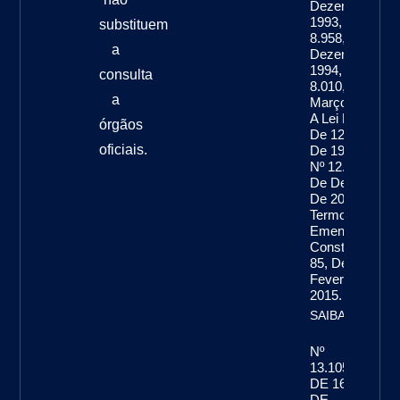
Dezembro De
1993, A Lei Nº
substituem
8.958, De 20 D
a
Dezembro De
1994, A Lei Nº
consulta
8.010, De 29 D
a
Março De 1990
A Lei Nº 8.032,
órgãos
De 12 De Abril
oficiais.
De 1990, E A Le
Nº 12.772, De 
De Dezembro
De 2012, Nos
Termos Da
Emenda
Constitucional 
85, De 26 De
Fevereiro De
2015.
SAIBA MAIS...
Nº
13.105,
DE 16
DE