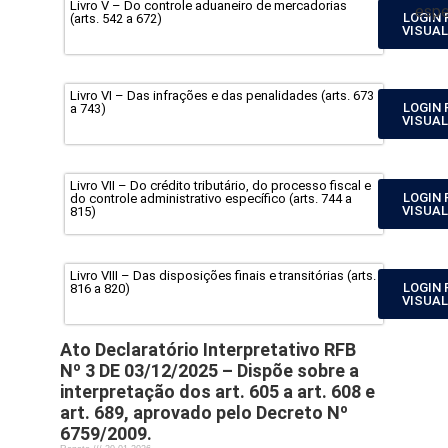
Livro V – Do controle aduaneiro de mercadorias
espe
LOGIN 
(arts. 542 a 672)
VISUAL
Livro VI – Das infrações e das penalidades (arts. 673
LOGIN 
a 743)
VISUAL
Livro VII – Do crédito tributário, do processo fiscal e
LOGIN 
do controle administrativo específico (arts. 744 a
VISUAL
815)
Livro VIII – Das disposições finais e transitórias (arts.
LOGIN 
816 a 820)
VISUAL
Ato Declaratório Interpretativo RFB
Nº 3 DE 03/12/2025 – Dispõe sobre a
interpretação dos art. 605 a art. 608 e
art. 689, aprovado pelo Decreto Nº
6759/2009.