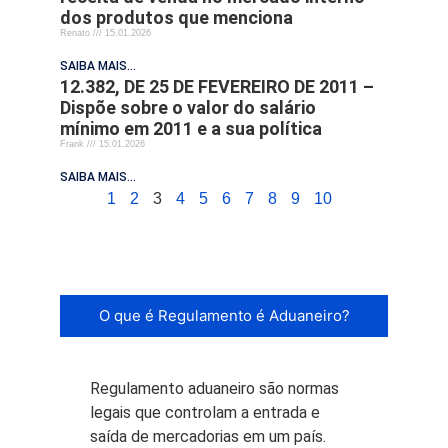
dos produtos que menciona
Renato
15.01.2026
SAIBA MAIS...
12.382, DE 25 DE FEVEREIRO DE 2011 –
Dispõe sobre o valor do salário
mínimo em 2011 e a sua política
Frank
15.01.2026
SAIBA MAIS...
1
2
3
4
5
6
7
8
9
10
O que é Regulamento é Aduaneiro?
Regulamento aduaneiro são normas
legais que controlam a entrada e
saída de mercadorias em um país.