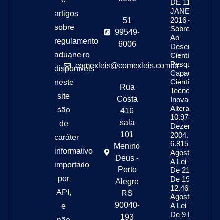
DE 11 DE
JANEIRO DE
artigos
2016 – Dispõe
51
sobre
Sobre Estímul
99549-
Ao
regulamento
6006
Desenvolvimen
aduaneiro
Científico, À
Pesquisa, À
comexleis@comexleis.com.br
disponíveis
Capacitação
Científica E
neste
Rua
Tecnológica E 
site
Costa
Inovação E
Altera A Lei Nº
são
416
10.973, De 2 D
sala
de
Dezembro De
101
2004, A Lei Nº
caráter
6.815, De 19 D
Menino
informativo
Agosto De 198
Deus -
A Lei Nº 8.666,
importado
Porto
De 21 De Junh
por
De 1993, A Lei 
Alegre
12.462, De 4 D
API,
RS
Agosto De 2011
90040-
A Lei Nº 8.745,
e
De 9 De
193
não