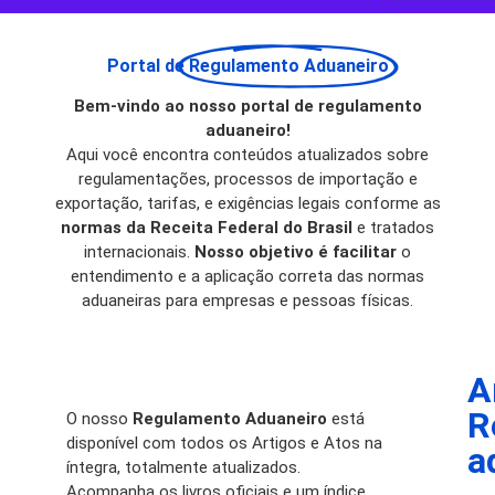
Portal de
Regulamento Aduaneiro
Bem-vindo ao nosso portal de regulamento
aduaneiro!
Aqui você encontra conteúdos atualizados sobre
regulamentações, processos de importação e
exportação, tarifas, e exigências legais conforme as
normas da Receita Federal do Brasil
e tratados
internacionais.
Nosso objetivo é facilitar
o
entendimento e a aplicação correta das normas
aduaneiras para empresas e pessoas físicas.
A
R
O nosso
Regulamento Aduaneiro
está
disponível com todos os Artigos e Atos na
a
íntegra, totalmente atualizados.
Acompanha os livros oficiais e um índice