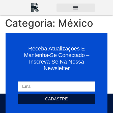
Categoria:
México
Receba Atualizações E
Mantenha-Se Conectado –
Inscreva-Se Na Nossa
Newsletter
CADASTRE