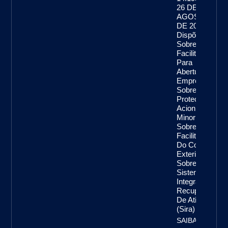
26 DE
AGOSTO
DE 2021
Dispõe
Sobre A
Facilitação
Para
Abertura De
Empresas,
Sobre A
Proteção De
Acionistas
Minoritários,
Sobre A
Facilitação
Do Comércio
Exterior,
Sobre O
Sistema
Integrado De
Recuperação
De Ativos
(Sira)
SAIBA