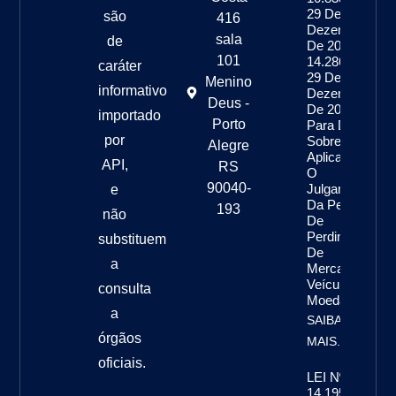
29 De
são
416
Dezembro
sala
de
De 2003, E
101
14.286, De
caráter
29 De
Menino
informativo
Dezembro
Deus -
De 2021,
importado
Porto
Para Dispor
por
Sobre A
Alegre
Aplicação E
API,
RS
O
90040-
Julgamento
e
Da Pena
193
não
De
Perdimento
substituem
De
a
Mercadoria,
Veículo E
consulta
Moeda
a
SAIBA
órgãos
MAIS...
oficiais.
LEI Nº
14.195, DE