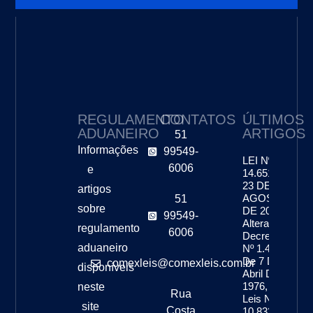
REGULAMENTO
CONTATOS
ÚLTIMOS
ADUANEIRO
ARTIGOS
51
Informações
99549-
LEI Nº
6006
e
14.651, DE
23 DE
artigos
AGOSTO
51
sobre
DE 2023 –
99549-
Altera O
regulamento
6006
Decreto-Lei
aduaneiro
Nº 1.455,
De 7 De
comexleis@comexleis.com.br
disponíveis
Abril De
1976, As
neste
Rua
Leis Nºs
site
Costa
10.833, De