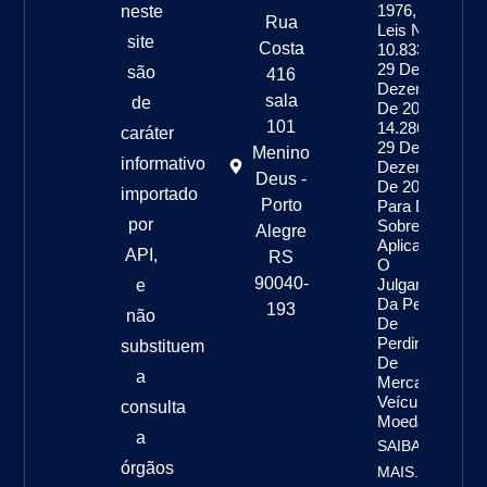
1976, As
neste
Rua
Leis Nºs
site
Costa
10.833, De
29 De
são
416
Dezembro
sala
de
De 2003, E
101
14.286, De
caráter
29 De
Menino
informativo
Dezembro
Deus -
De 2021,
importado
Porto
Para Dispor
por
Sobre A
Alegre
Aplicação E
API,
RS
O
90040-
Julgamento
e
Da Pena
193
não
De
Perdimento
substituem
De
a
Mercadoria,
Veículo E
consulta
Moeda
a
SAIBA
órgãos
MAIS...