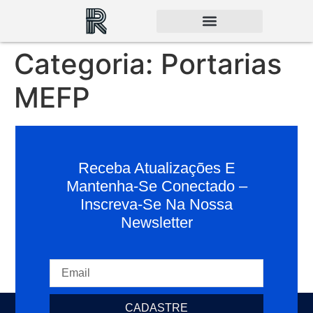
Categoria:
Portarias
MEFP
Receba Atualizações E
Mantenha-Se Conectado –
Inscreva-Se Na Nossa
Newsletter
CADASTRE