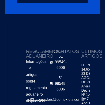
REGULAMENTO
CONTATOS
ÚLTIMOS
ADUANEIRO
ARTIGOS
51
Informações
99549-
LEI Nº
6006
e
14.651, DE
23 DE
artigos
AGOSTO
51
sobre
DE 2023 –
99549-
Altera O
regulamento
6006
Decreto-Lei
aduaneiro
Nº 1.455,
De 7 De
comexleis@comexleis.com.br
disponíveis
Abril De