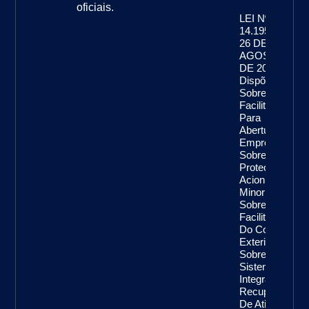
oficiais.
LEI Nº
14.195, DE
26 DE
AGOSTO
DE 2021
Dispõe
Sobre A
Facilitação
Para
Abertura De
Empresas,
Sobre A
Proteção De
Acionistas
Minoritários,
Sobre A
Facilitação
Do Comércio
Exterior,
Sobre O
Sistema
Integrado De
Recuperação
De Ativos