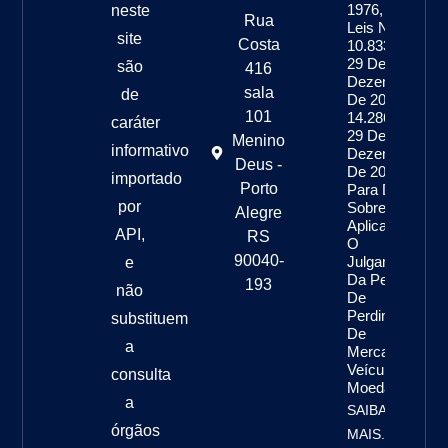
1976, As
neste
Rua
Leis Nºs
site
Costa
10.833, De
29 De
são
416
Dezembro
sala
de
De 2003, E
101
14.286, De
caráter
29 De
Menino
informativo
Dezembro
Deus -
De 2021,
importado
Porto
Para Dispor
por
Sobre A
Alegre
Aplicação E
API,
RS
O
90040-
Julgamento
e
Da Pena
193
não
De
Perdimento
substituem
De
a
Mercadoria,
Veículo E
consulta
Moeda
a
SAIBA
órgãos
MAIS...