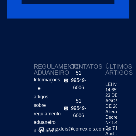
REGULAMENTO
CONTATOS
ÚLTIMOS
ADUANEIRO
ARTIGOS
51
Informações
99549-
LEI Nº
6006
e
14.651, DE
23 DE
artigos
AGOSTO
51
sobre
DE 2023 –
99549-
Altera O
regulamento
6006
Decreto-Lei
aduaneiro
Nº 1.455,
De 7 De
comexleis@comexleis.com.br
disponíveis
Abril De