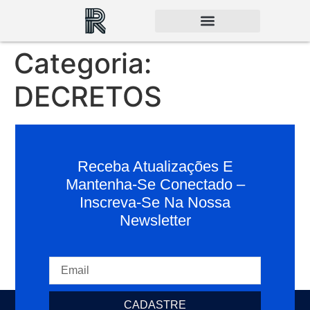
Categoria:
DECRETOS
Receba Atualizações E
Mantenha-Se Conectado –
Inscreva-Se Na Nossa
Newsletter
CADASTRE