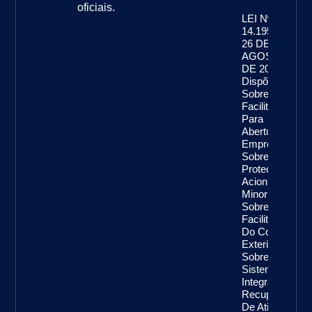
oficiais.
LEI Nº
14.195, DE
26 DE
AGOSTO
DE 2021
Dispõe
Sobre A
Facilitação
Para
Abertura De
Empresas,
Sobre A
Proteção De
Acionistas
Minoritários,
Sobre A
Facilitação
Do Comércio
Exterior,
Sobre O
Sistema
Integrado De
Recuperação
De Ativos