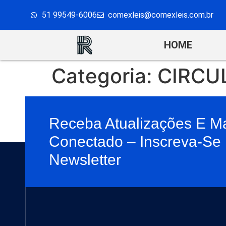
51 99549-6006
comexleis@comexleis.com.br
HOME
Categoria:
CIRCU
Receba Atualizações E M
Conectado – Inscreva-Se
Newsletter