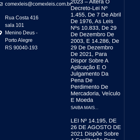
2023 – Altera O
comexleis@comexleis.com.br
Decreto-Lei Nº
1.455, De 7 De Abril
Rua Costa 416
De 1976, As Leis
sala 101
Nºs 10.833, De 29
Menino Deus -
De Dezembro De
Porto Alegre
2003, E 14.286, De
29 De Dezembro
RS 90040-193
De 2021, Para
Dispor Sobre A
Aplicação E O
Julgamento Da
Pena De
Perdimento De
Mercadoria, Veículo
E Moeda
SAIBA MAIS...
LEI Nº 14.195, DE
26 DE AGOSTO DE
2021 Dispõe Sobre